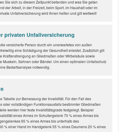
, wo Sie sich zu diesem Zeitpunkt befanden und was Sie getan
d der Arbeit, in der Freizeit, beim Sport, im Haushalt oder im
rivate Unfallversicherung wird Ihnen helfen und gilt weltweit!
r privaten Unfallversicherung
n die versicherte Person durch ein unerwartetes von außen
reiwillig eine Schädigung der Gesundheit erleidet. Zusätzlich gilt
hte Kraftanstrengung an Gliedmaßen oder Wirbelsäule sowie
te Muskeln, Sehnen oder Bänder. Um einen optimalen Unfallschutz
 eine Bedarfsanalyse notwendig.
xe
ne Tabelle zur Bemessung der Invalidität. Für den Fall des
es oder vollständigen Funktionsausfalls bestimmter Gliedmaßen
eile werden hier feste Invaliditätsgrade festgelegt. Beispiel
Invalidität eines Armes im Schultergelenk 70 % eines Armes bis
gengelenkes 65 % eines Armes bis unterhalb des
60 % einer Hand im Handgelenk 55 % eines Daumens 20 % eines