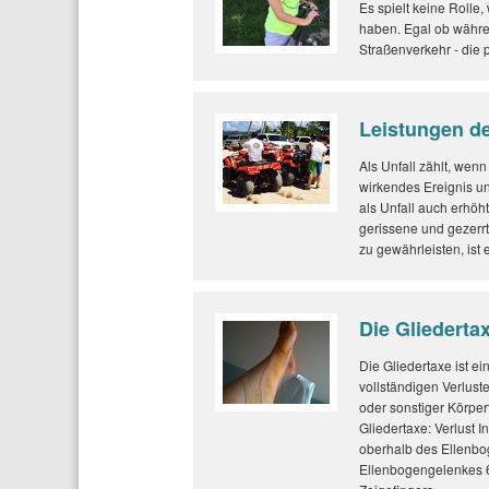
Es spielt keine Rolle
haben. Egal ob währen
Straßenverkehr - die p
Leistungen de
Als Unfall zählt, wen
wirkendes Ereignis unf
als Unfall auch erhö
gerissene und gezerr
zu gewährleisten, ist
Die Gliederta
Die Gliedertaxe ist ei
vollständigen Verlust
oder sonstiger Körpert
Gliedertaxe: Verlust 
oberhalb des Ellenbo
Ellenbogengelenkes 