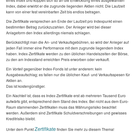
eines Index und koppelt sich so an die Entwicklung eines ausgewählten
Index, dabei erwirbt er die zugrunde liegenden Aktien nicht. Die Laufzeit
kann von einer fest vereinbarten Zeit bis endlos betragen.
Die Zertifikate versprechen am Ende der Laufzeit pro Indexpunkt einen
bestimmten Betrag zurückzuzahlen. Der Anleger wird bei dieser
Anlageform den Index allerdings niemals schlagen.
Berücksichtigt man die An- und Verkaufsgebühren, so wird der Anleger auf
jeden Fall immer eine Performance mit dem zugrunde liegendem Index
haben. Index-Zertifikate werden zu den üblichen Handelszeiten der Börse,
zu den am Indexstand erreichten Preis erworben oder verkauft.
Ein
Vorteil
gegenüber Index-Fonds ist unter anderem: kein
Ausgabeaufschlag; es fallen nur die üblichen Kauf- und Verkaufsspesen für
Aktien an.
Das ist kostengünstiger.
Ein
Nachteil
ist, dass es Index-Zertifikate erst ab mehreren Tausend Euro
aufwärts gibt, entsprechend dem Stand des Index. Bei nicht aus dem Euro-
Raum stammenden Zertifikaten muss das Währungsrisiko beachtet
werden. Außerdem sind Zertifikate Schuldverschreibungen und gewisses
Kreditrisiko bleibt.
Zertifikate
Unter dem Punkt
finden Sie mehr zu diesem Thema!