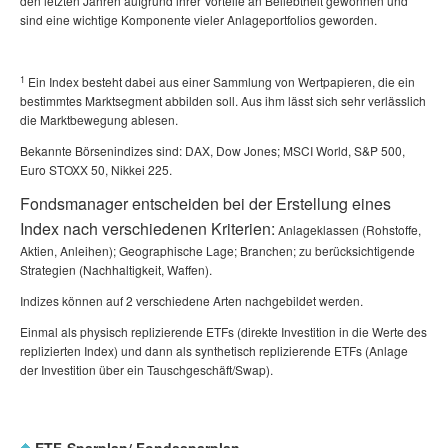
den letzten Jahren aufgrund ihrer Vorteile an Beliebtheit gewonnen und
sind eine wichtige Komponente vieler Anlageportfolios geworden.
1
Ein Index besteht dabei aus einer Sammlung von Wertpapieren, die ein
bestimmtes Marktsegment abbilden soll. Aus ihm lässt sich sehr verlässlich
die Marktbewegung ablesen.
Bekannte Börsenindizes sind: DAX, Dow Jones; MSCI World, S&P 500,
Euro STOXX 50, Nikkei 225.
Fondsmanager entscheiden bei der Erstellung eines
Index nach verschiedenen Kriterien:
Anlageklassen (Rohstoffe,
Aktien, Anleihen); Geographische Lage;
Branchen; zu berücksichtigende
Strategien (Nachhaltigkeit, Waffen).
Indizes können auf 2 verschiedene Arten nachgebildet werden.
Einmal als physisch replizierende ETFs (direkte Investition in die Werte des
replizierten Index) und dann als synthetisch replizierende ETFs (Anlage
der Investition über ein Tauschgeschäft/Swap).