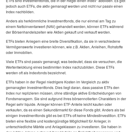
ETFs sind Investmentfonds, die in der Regel einen Index
abbilden. Es gibt
jedoch auch ETFs, die aktiv gemanagt werden und nicht nur passiv einen
Index nachbilden.
Anders als herkömmliche Investmentfonds, die nur einmal am Tag zu
einem Nettoinventarwert (NAV) gehandelt werden, können ETFs während
der Börsenhandelszeiten wie Aktien gekauft und verkauft werden.
ETFs bieten Anlegern eine breite Diversifikation, da sie in verschiedene
Vermögenswerte investieren können, wie z.B. Aktien, Anleihen, Rohstoffe
oder Immobilien.
Viele ETFs sind passiv gemanagt, was bedeutet, dass sie versuchen, die
Wertentwicklung eines bestimmten Index nachzubilden. Diese ETFs
werden oft als Indexfonds bezeichnet.
ETFs haben in der Regel niedrigere Kosten im Vergleich zu aktiv
gemanagten Investmentfonds. Dies liegt daran, dass passive ETFs den
Index nur replizieren müssen, ohne ständige aktive Entscheidungen von
Fondsmanagern. Sie sind aufgrund ihres börsennotierten Charakters in der
Regel sehr liquide. Anleger können ETF-Anteile leicht kaufen oder
verkaufen, da es einen Sekundärmarkt für diese Fonds gibt.
Anders als bei
einigen Investmentfonds gibt es bei ETFs oft keine Mindestinvestition.
ETFs
bieten eine flexible und kostengünstige Möglichkeit für Anleger, in
unterschiedliche Märkte und Anlageklassen zu investieren. Sie haben in