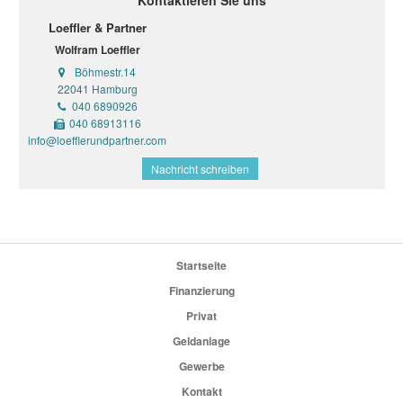
Kontaktieren Sie uns
Loeffler & Partner
Wolfram Loeffler
Böhmestr.14
22041 Hamburg
040 6890926
040 68913116
info@loefflerundpartner.com
Nachricht schreiben
Startseite
Finanzierung
Privat
Geldanlage
Gewerbe
Kontakt