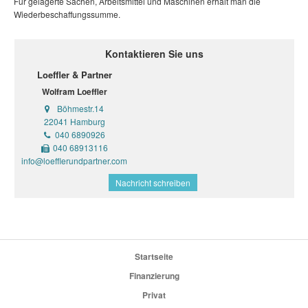
Für gelagerte Sachen, Arbeitsmittel und Maschinen erhält man die
Wiederbeschaffungssumme.
Kontaktieren Sie uns
Loeffler & Partner
Wolfram Loeffler
Böhmestr.14
22041 Hamburg
040 6890926
040 68913116
info@loefflerundpartner.com
Nachricht schreiben
Startseite
Finanzierung
Privat