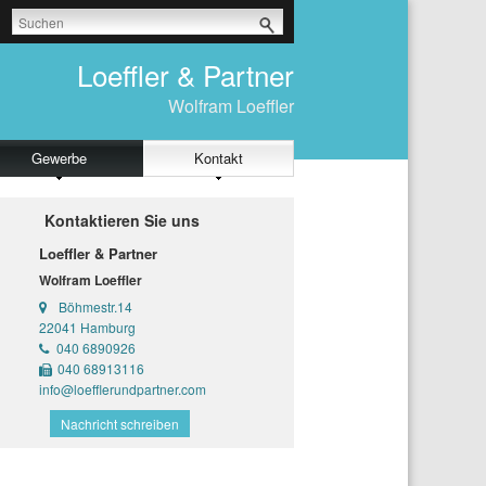
Loeffler & Partner
Wolfram Loeffler
Gewerbe
Kontakt
Kontaktieren Sie uns
Loeffler & Partner
Wolfram Loeffler
Böhmestr.14
22041 Hamburg
040 6890926
040 68913116
info@loefflerundpartner.com
Nachricht schreiben