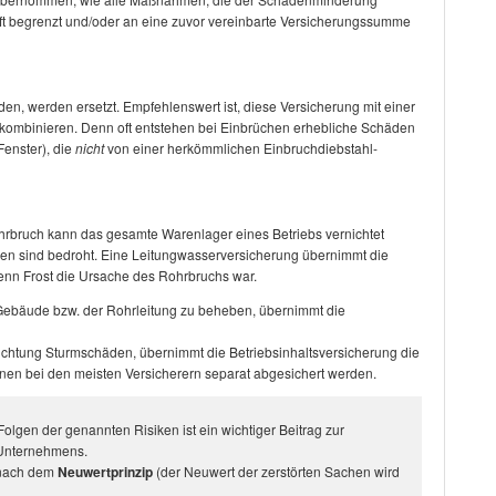
ft begrenzt und/oder an eine zuvor vereinbarte Versicherungssumme
n, werden ersetzt. Empfehlenswert ist, diese Versicherung mit einer
ombinieren. Denn oft entstehen bei Einbrüchen erhebliche Schäden
Fenster), die
nicht
von einer herkömmlichen Einbruchdiebstahl-
rbruch kann das gesamte Warenlager eines Betriebs vernichtet
n sind bedroht. Eine Leitungwasserversicherung übernimmt die
enn Frost die Ursache des Rohrbruchs war.
Gebäude bzw. der Rohrleitung zu beheben, übernimmt die
chtung Sturmschäden, übernimmt die Betriebsinhaltsversicherung die
en bei den meisten Versicherern separat abgesichert werden.
olgen der genannten Risiken ist ein wichtiger Beitrag zur
s Unternehmens.
 nach dem
Neuwertprinzip
(der Neuwert der zerstörten Sachen wird