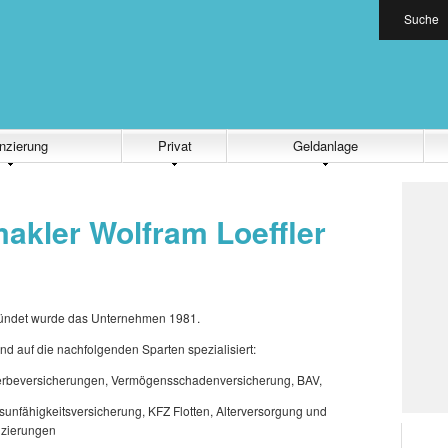
Suche
nzierung
Privat
Geldanlage
akler Wolfram Loeffler
ündet wurde das Unternehmen 1981.
ind auf die nachfolgenden Sparten spezialisiert:
rbeversicherungen, Vermögensschadenversicherung, BAV,
sunfähigkeitsversicherung, KFZ Flotten, Alterversorgung und
nzierungen