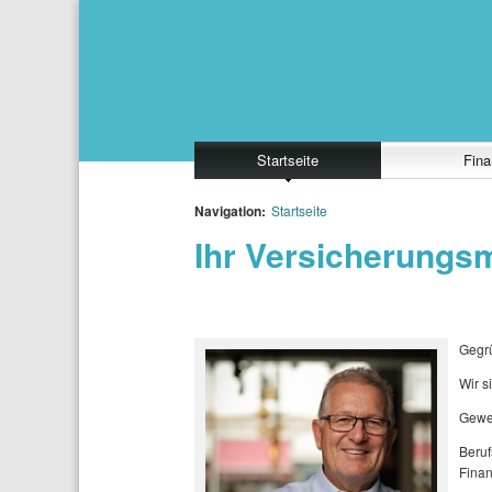
Startseite
Fina
Navigation:
Startseite
Ihr Versicherungsm
Gegr
Wir s
Gewe
Beruf
Fina