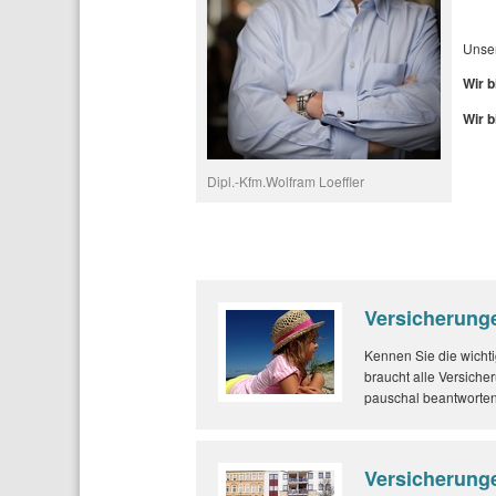
Unser
Wir b
Wir b
Dipl.-Kfm.Wolfram Loeffler
Versicherunge
Kennen Sie die wichti
braucht alle Versiche
pauschal beantworten.
Versicherunge